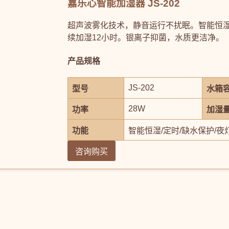
嘉乐心智能加湿器 JS-202
超声波雾化技术，静音运行不扰眠。智能恒湿
续加湿12小时。银离子抑菌，水质更洁净。
产品规格
JS-202
型号
水箱
28W
功率
加湿
功能
智能恒湿/定时/缺水保护/夜
咨询购买