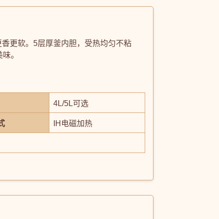
更香更软。5层厚釜内胆，受热均匀不粘
美味。
4L/5L可选
式
IH电磁加热