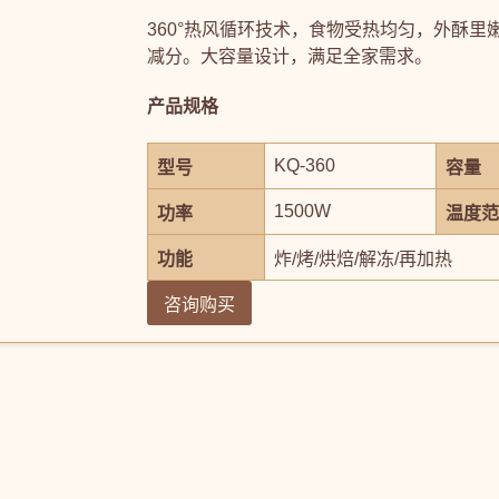
360°热风循环技术，食物受热均匀，外酥
减分。大容量设计，满足全家需求。
产品规格
KQ-360
型号
容量
1500W
功率
温度范
功能
炸/烤/烘焙/解冻/再加热
咨询购买