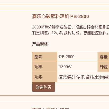
嘉乐心破壁料理机 PB-2800
28000转/分钟高速破壁，彻底击碎食材细
割更细腻。12小时预约功能，智能触控操作
产品规格
PB-2800
型号
容量
1800W
功率
转速
功能
豆浆/果汁/浓汤/酱料/冰沙/磨
咨询购买