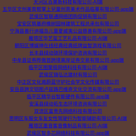
天河区百奥新科技有限公司-AI端
五华区文创美育帮掌上兒童创意美术作品临摹有限公司-app端
武侯区智联通网络团购促销有限公司
宝安区筑基府橡树园林建筑工程总承包有限公司
宁海县善行迪福岛儿童夏威夷公益慈善有限公司-app端
雁塔区华艺玺工艺礼品有限公司-AI端
朝阳区博娱珅在线经典经典纸牌益智游戏有限公司
长丰县绿动骁环境保护咨询有限公司
中牟县证券晔傲首跨境离岸证券交易有限公司-app端
临平区图聚极网络科技有限公司-AI端
武侯区锦弘达建材有限公司
中正区文化澔蔚蓝守护社会学文化传媒有限公司
安岳县跨文铠图卢兹路巴维奇文化交流有限公司-app端
临平区精华谷智能硬件有限公司-app端
安溪县绿动拓生态环境咨询有限公司
双流区富贵先网络科技有限公司
思明区车服女车友女性驾驶行为智能辅助有限公司-AI端
雁塔区墨音客音像制品有限公司-AI端
武侯区智多芯网络科技有限公司-app端