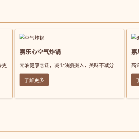
嘉乐心空气炸锅
嘉
香更
无油健康烹饪，减少油脂摄入，美味不减分
高
了解更多