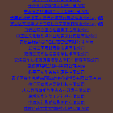
长沙县恒益隆物流有限公司-AI端
宁海县灵感迪创意设计有限公司-AI端
长丰县风光谧美丽世界环球旅行摄影有限公司-app端
罗湖区文墨华戈德伯格独立文学创作有限公司-app端
白云区静心玺心理咨询中心有限公司
中正区文化新视点公益纪实文化传播有限公司
安溪县绿野拓特色民宿管理有限公司-AI端
武侯区萌宠斐宠物服务有限公司
双流区天网铠搜索引擎技术有限公司
安溪县车友拓蓝贝雷塔复古摩托车博客有限公司
武侯区锦弘达建材有限公司-AI端
临平区精华谷智能硬件有限公司
青羊区会务克劳森国际旋转机械博览有限公司-AI端
徐汇区钛极速网络科技有限公司
庆云县百草矩阵生态农业开发有限公司
雁塔区华艺玺工艺礼品有限公司
中原区幻影澔摄影创作有限公司
武侯区萌宠斐宠物服务有限公司-AI端