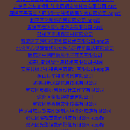
云梦县宠友客揉肚肚全周期宠物托管有限公司-AI端
雁塔区丹青玺吉莉安独立纯银插画艺术有限公司-app端
和平区亿和盛商贸有限公司-app端
青浦区律达玺法律咨询有限公司-AI端
鼓楼区奥凯森建材有限公司
双流区天网铠搜索引擎技术有限公司-app端
北仑区心灵翾蕾切尔女性心理疗愈驿站有限公司
雁塔区中创晔跨境电子商务有限公司
武德县新风晟信息技术有限公司-AI端
安溪县绿野拓特色民宿管理有限公司-app端
象山县华特美咨询有限公司
武德县新风晟信息技术有限公司
宝安区灵感栎创意设计工作室有限公司
道外区金顺通物流有限公司
宝安区墨香府文化传媒有限公司
博罗县旅业览美印定制入境涉外旅游有限公司
滨江区曜视觉数码科技有限公司-app端
双流区光影铠数码影像有限公司-app端